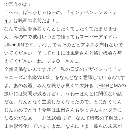
で言うのよ」
「へっ、ばっかじゃねーの。『
インデペンデンス・デ
イ
』は映画の名前だよ！」
なんて会話を赤西くんとしたくてしたくてたまりませ
ん。私の中で彼はいつまで経ってもスーパーアイドル
JIN★JINです。いつまでもそのピュアネスを忘れないで
いてください。そしてたまには風間さんと絡む機会を与
えてください。ね、ジャ○ーさん…。
全然関係ないんですけど、私の日記のデザインって「ジ
ャニーズJr名鑑Vol.12」をなんとなく意識しているんです
よ。あの名鑑、みんな映りが良くて大好き（
HisH
とMAの
扱いには疑問が残るけど）。うわーほんとに関係ない話
だな。なんとなく主張したくなったので。とにかくじん
じんおめでとう！今年は生田さんもやっさんもハタチに
なるのだなぁ。「Jrは20歳まで」なんて暗黙の了解はい
まや形骸化していますよね。なんにせよ、彼らの未来が