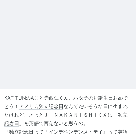
KAT-TUN
のAこと
赤西仁
くん、ハタチのお誕生日おめで
とう！
アメリカ独立記念日
なんてたいそうな日に生まれ
たけれど、きっとＪＩＮＡ
ＫＡＮ
ＩＳＨＩくんは「
独立
記念日
」を英語で言えないと思うの。
「
独立記念日
って『
インデペンデンス・デイ
』って英語